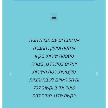
עם חברת חגית
אנו עובדים מזה שנים עם
אנ
יון . החברה
חברת חגית אחזקה ונקיון
ותי ניקיון
ומרוצים מאוד מהשירות
רדנו, בצורה
המקצועי והאדיב, אנו
י
רמת השירות
ממליצים עליהם בחום.
ם לשבח והצוות
וה
יפעת כהן
 וקשוב לכל
. תודה לכם